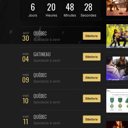
6
20
48
27
Jours
Heures
Minutes
Secondes
QUÉBEC
août
30
Billetterie
Spectacle à venir
GATINEAU
sept.
04
Billetterie
Spectacle à venir
QUÉBEC
sept.
09
Billetterie
Spectacle à venir
QUÉBEC
sept.
10
Billetterie
Spectacle à venir
QUÉBEC
sept.
11
Billetterie
Spectacle à venir