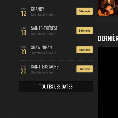
GRANBY
sept.
12
Billetterie
Spectacle à venir
SAINTE-THÉRÈSE
sept.
13
Billetterie
Spectacle à venir
DERNIÈR
SHAWINIGAN
sept.
19
Billetterie
Spectacle à venir
SAINT-EUSTACHE
sept.
20
Billetterie
Spectacle à venir
TOUTES LES DATES