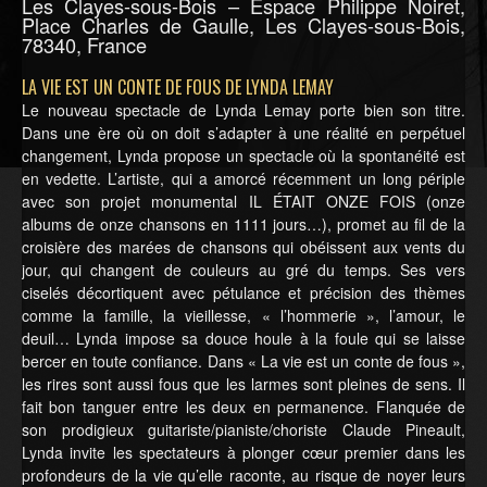
Les Clayes-sous-Bois – Espace Philippe Noiret,
Place Charles de Gaulle, Les Clayes-sous-Bois,
78340, France
LA VIE EST UN CONTE DE FOUS DE LYNDA LEMAY
Le nouveau spectacle de Lynda Lemay porte bien son titre.
Dans une ère où on doit s’adapter à une réalité en perpétuel
changement, Lynda propose un spectacle où la spontanéité est
en vedette. L’artiste, qui a amorcé récemment un long périple
avec son projet monumental IL ÉTAIT ONZE FOIS (onze
albums de onze chansons en 1111 jours…), promet au fil de la
croisière des marées de chansons qui obéissent aux vents du
jour, qui changent de couleurs au gré du temps. Ses vers
ciselés décortiquent avec pétulance et précision des thèmes
comme la famille, la vieillesse, « l’hommerie », l’amour, le
deuil… Lynda impose sa douce houle à la foule qui se laisse
bercer en toute confiance. Dans « La vie est un conte de fous »,
les rires sont aussi fous que les larmes sont pleines de sens. Il
fait bon tanguer entre les deux en permanence. Flanquée de
son prodigieux guitariste/pianiste/choriste Claude Pineault,
Lynda invite les spectateurs à plonger cœur premier dans les
profondeurs de la vie qu’elle raconte, au risque de noyer leurs