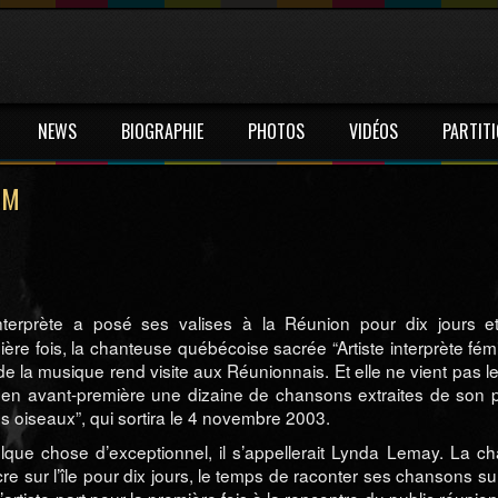
NEWS
BIOGRAPHIE
PHOTOS
VIDÉOS
PARTIT
UM
interprète a posé ses valises à la Réunion pour dix jours e
ière fois, la chanteuse québécoise sacrée “Artiste interprète fém
 de la musique rend visite aux Réunionnais. Et elle ne vient pas l
ira en avant-première une dizaine de chansons extraites de son 
s oiseaux”, qui sortira le 4 novembre 2003.
uelque chose d’exceptionnel, il s’appellerait Lynda Lemay. La c
cre sur l’île pour dix jours, le temps de raconter ses chansons su