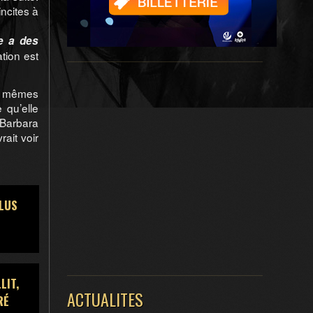
incites à
e a des
tion est
es mêmes
 qu’elle
“Barbara
ait voir
PLUS
LIT,
ACTUALITES
RÉ