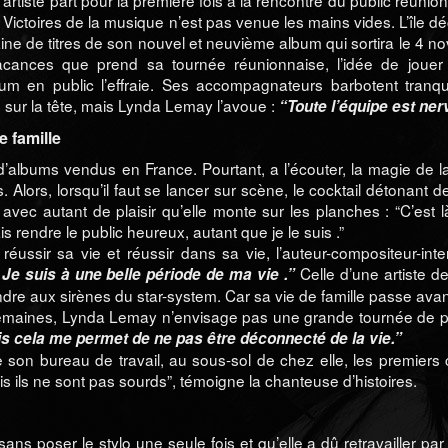
’artiste part pour la première fois à la rencontre du public réunio
 Victoires de la musique n’est pas venue les mains vides. L’île dé
aine de titres de son nouvel et neuvième album qui sortira le 4 n
acances que prend sa tournée réunionnaise, l’idée de jouer
um en public l’effraie. Ses accompagnateurs barbotent tranqu
sur la tête, mais Lynda Lemay l’avoue :
“Toute l’équipe est ner
 famille
s d’albums vendus en France. Pourtant, a l’écouter, la magie de l
lors, lorsqu’il faut se lancer sur scène, le cocktail détonant de
 avec autant de plaisir qu’elle monte sur les planches : “C’est l
s rendre le public heureux, autant que je le suis .”
éussir sa vie et réussir dans sa vie, l’auteur-compositeur-inte
Celle d’une artiste d
 Je suis à une belle période de ma vie .”
ndre aux sirènes du star-system. Car sa vie de famille passe avan
 semaines, Lynda Lemay n’envisage pas une grande tournée de p
uis cela me permet de ne pas être déconnecté de la vie.”
e son bureau de travail, au sous-sol de chez elle, les premiers c
 ils ne sont pas sourds”, témoigne la chanteuse d’histoires.
ns poser le stylo une seule fois et qu’elle a dû retravailler par 