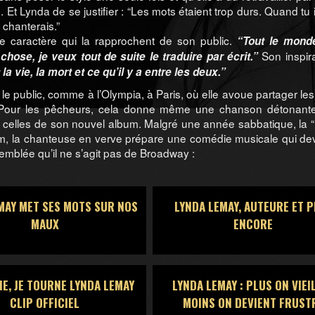
. Et Lynda de se justifier : “Les mots étaient trop durs. Quand tu 
 chanterais.”
s de caractère qui la rapprochent de son public.
“Tout le mond
Son inspira
ose, je veux tout de suite le traduire par écrit.”
la vie, la mort et ce qu’il y a entre les deux.”
e public, comme à l’Olympia, à Paris, où elle avoue partager l
. Pour les pêcheurs, cela donne même une chanson détonante
e celles de son nouvel album. Malgré une année sabbatique, la 
m, la chanteuse en verve prépare une comédie musicale qui devr
d’emblée qu’il ne s’agit pas de Broadway :
MAY MET SES MOTS SUR NOS
LYNDA LEMAY, AUTEURE ET 
MAUX
ENCORE
NE, JE TOURNE LYNDA LEMAY
LYNDA LEMAY : PLUS ON VIEIL
CLIP OFFICIEL
MOINS ON DEVIENT FRUST