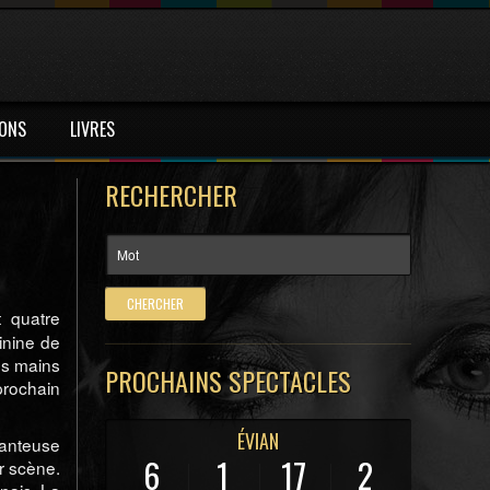
IONS
LIVRES
RECHERCHER
t quatre
inine de
es mains
PROCHAINS SPECTACLES
prochain
ÉVIAN
hanteuse
6
1
17
1
r scène.