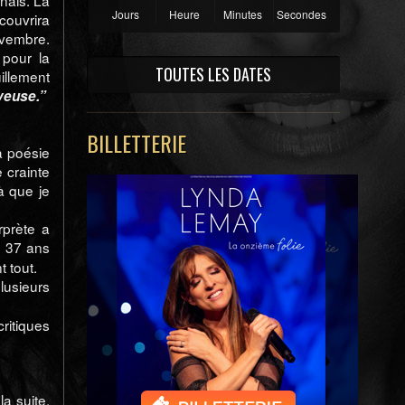
nnais. La
Jours
Heure
Minutes
Seconde
couvrira
ovembre.
 pour la
TOUTES LES DATES
illement
veuse.”
BILLETTERIE
a poésie
 crainte
à que je
rprète a
e 37 ans
t tout.
lusieurs
ritiques
la suite.