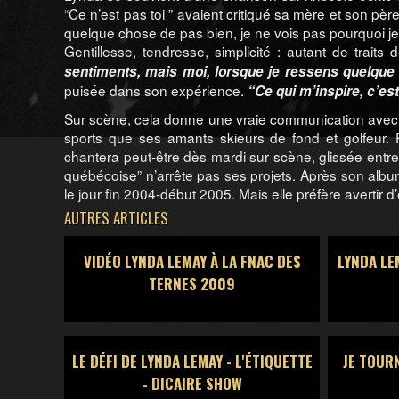
“Ce n’est pas toi ” avaient critiqué sa mère et son père
quelque chose de pas bien, je ne vois pas pourquoi je
Gentillesse, tendresse, simplicité : autant de trait
sentiments, mais moi, lorsque je ressens quelque ch
puisée dans son expérience.
“Ce qui m’inspire, c’est 
Sur scène, cela donne une vraie communication avec l
sports que ses amants skieurs de fond et golfeur
chantera peut-être dès mardi sur scène, glissée entr
québécoise” n’arrête pas ses projets. Après son albu
le jour fin 2004-début 2005. Mais elle préfère avertir 
AUTRES ARTICLES
VIDÉO LYNDA LEMAY À LA FNAC DES
LYNDA LE
TERNES 2009
LE DÉFI DE LYNDA LEMAY - L'ÉTIQUETTE
JE TOUR
- DICAIRE SHOW