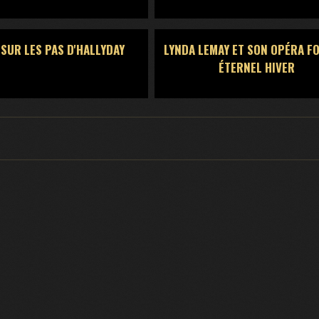
 SUR LES PAS D'HALLYDAY
LYNDA LEMAY ET SON OPÉRA F
ÉTERNEL HIVER