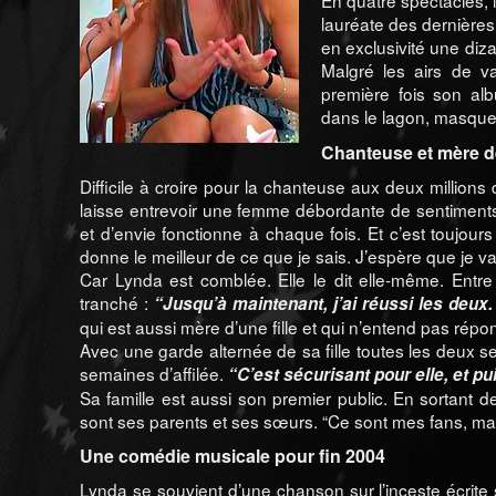
En quatre spectacles, l
lauréate des dernières
en exclusivité une diz
Malgré les airs de v
première fois son alb
dans le lagon, masque 
Chanteuse et mère de
Difficile à croire pour la chanteuse aux deux million
laisse entrevoir une femme débordante de sentiments. A
et d’envie fonctionne à chaque fois. Et c’est toujours
donne le meilleur de ce que je sais. J’espère que je vai
Car Lynda est comblée. Elle le dit elle-même. Entre r
tranché :
“Jusqu’à maintenant, j’ai réussi les deux.
qui est aussi mère d’une fille et qui n’entend pas répo
Avec une garde alternée de sa fille toutes les deux
semaines d’affilée.
“C’est sécurisant pour elle, et p
Sa famille est aussi son premier public. En sortant d
sont ses parents et ses sœurs. “Ce sont mes fans, mais
Une comédie musicale pour fin 2004
Lynda se souvient d’une chanson sur l’inceste écrite sa