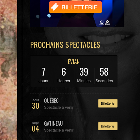
PROCHAINS SPECTACLES
ÉVIAN
7
6
39
56
Jours
Heures
Minutes
Secondes
QUÉBEC
août
30
Billetterie
Spectacle à venir
GATINEAU
sept.
04
Billetterie
Spectacle à venir