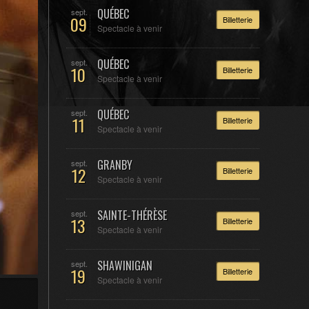
QUÉBEC
sept.
09
Billetterie
Spectacle à venir
QUÉBEC
sept.
10
Billetterie
Spectacle à venir
QUÉBEC
sept.
11
Billetterie
Spectacle à venir
GRANBY
sept.
12
Billetterie
Spectacle à venir
SAINTE-THÉRÈSE
sept.
13
Billetterie
Spectacle à venir
SHAWINIGAN
sept.
19
Billetterie
Spectacle à venir