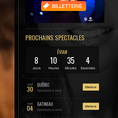
PROCHAINS SPECTACLES
ÉVIAN
8
10
35
3
Jours
Heures
Minutes
Secondes
QUÉBEC
août
30
Billetterie
Spectacle à venir
GATINEAU
sept.
04
Billetterie
Spectacle à venir