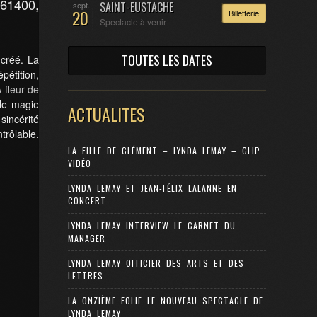
 61400,
SAINT-EUSTACHE
sept.
20
Billetterie
Spectacle à venir
TOUTES LES DATES
 créé. La
pétition,
 fleur de
lle magie
ACTUALITES
sincérité
ble.
LA FILLE DE CLÉMENT – LYNDA LEMAY – CLIP
VIDÉO
LYNDA LEMAY ET JEAN-FÉLIX LALANNE EN
CONCERT
LYNDA LEMAY INTERVIEW LE CARNET DU
MANAGER
LYNDA LEMAY OFFICIER DES ARTS ET DES
LETTRES
LA ONZIÈME FOLIE LE NOUVEAU SPECTACLE DE
LYNDA LEMAY