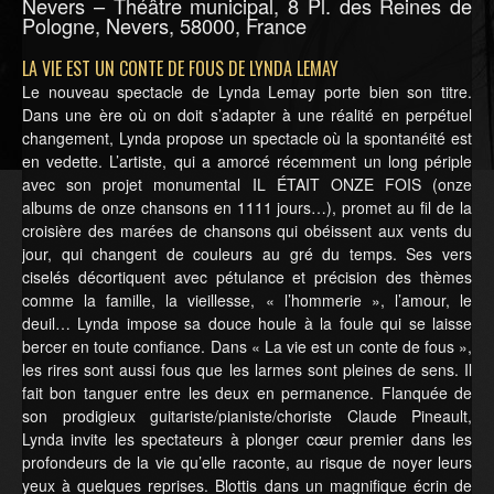
Nevers – Théâtre municipal, 8 Pl. des Reines de
Pologne, Nevers, 58000, France
LA VIE EST UN CONTE DE FOUS DE LYNDA LEMAY
Le nouveau spectacle de Lynda Lemay porte bien son titre.
Dans une ère où on doit s’adapter à une réalité en perpétuel
changement, Lynda propose un spectacle où la spontanéité est
en vedette. L’artiste, qui a amorcé récemment un long périple
avec son projet monumental IL ÉTAIT ONZE FOIS (onze
albums de onze chansons en 1111 jours…), promet au fil de la
croisière des marées de chansons qui obéissent aux vents du
jour, qui changent de couleurs au gré du temps. Ses vers
ciselés décortiquent avec pétulance et précision des thèmes
comme la famille, la vieillesse, « l’hommerie », l’amour, le
deuil… Lynda impose sa douce houle à la foule qui se laisse
bercer en toute confiance. Dans « La vie est un conte de fous »,
les rires sont aussi fous que les larmes sont pleines de sens. Il
fait bon tanguer entre les deux en permanence. Flanquée de
son prodigieux guitariste/pianiste/choriste Claude Pineault,
Lynda invite les spectateurs à plonger cœur premier dans les
profondeurs de la vie qu’elle raconte, au risque de noyer leurs
yeux à quelques reprises. Blottis dans un magnifique écrin de