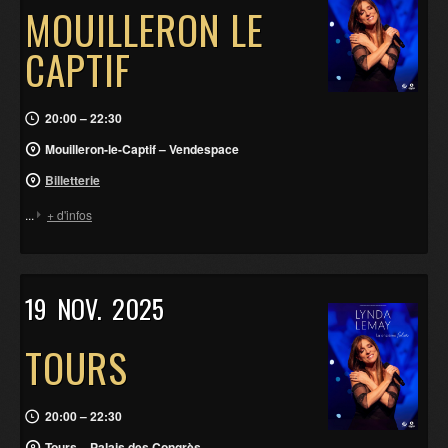
MOUILLERON LE
CAPTIF
20:00 – 22:30
Mouilleron-le-Captif – Vendespace
Billetterie
...
+ d'infos
19
NOV.
2025
TOURS
20:00 – 22:30
Tours – Palais des Congrès